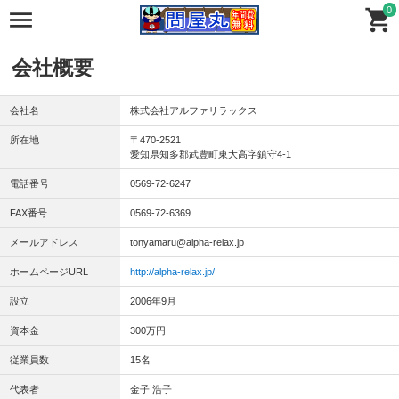
0
会社概要
会社名
株式会社アルファリラックス
所在地
〒470-2521
愛知県知多郡武豊町東大高字鎮守4-1
電話番号
0569-72-6247
FAX番号
0569-72-6369
メールアドレス
tonyamaru@alpha-relax.jp
ホームページURL
http://alpha-relax.jp/
設立
2006年9月
資本金
300万円
従業員数
15名
代表者
金子 浩子