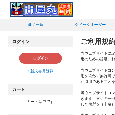
商品一覧
クイック
オーダー
ご利用規
ログイン
当ウェブサイトに記
ログイン
用のための複製」お
当ウェブサイトコ
新規会員登録
用を問わず無許可
が引用であること
カート
当ウェブサイトコ
きます。文章の一
カートは空です
した箇所を（中略