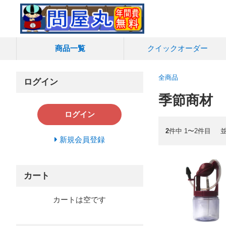
商品一覧
クイック
オーダー
全商品
ログイン
季節商材
ログイン
2
件中 1〜2件目
新規会員登録
カート
カートは空です