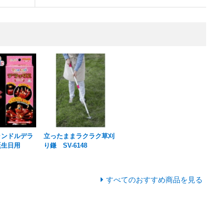
ャンドルデラ
立ったままラクラク草刈
誕生日用
り鎌 SV-6148
すべてのおすすめ商品を見る