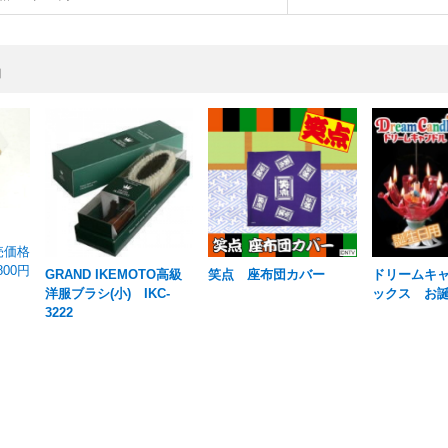
品
売価格
800円
GRAND IKEMOTO高級
笑点 座布団カバー
ドリームキ
洋服ブラシ(小) IKC-
ックス お
3222