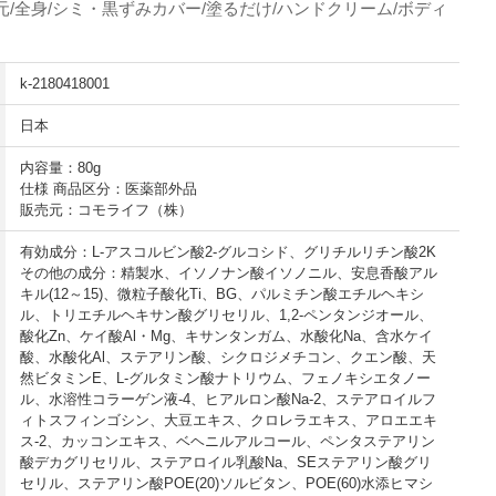
胸元/全身/シミ・黒ずみカバー/塗るだけ/ハンドクリーム/ボディ
k-2180418001
日本
内容量：80g
仕様 商品区分：医薬部外品
販売元：コモライフ（株）
有効成分：L-アスコルビン酸2-グルコシド、グリチルリチン酸2K
その他の成分：精製水、イソノナン酸イソノニル、安息香酸アル
キル(12～15)、微粒子酸化Ti、BG、パルミチン酸エチルヘキシ
ル、トリエチルヘキサン酸グリセリル、1,2-ペンタンジオール、
酸化Zn、ケイ酸Al・Mg、キサンタンガム、水酸化Na、含水ケイ
酸、水酸化Al、ステアリン酸、シクロジメチコン、クエン酸、天
然ビタミンE、L-グルタミン酸ナトリウム、フェノキシエタノー
ル、水溶性コラーゲン液-4、ヒアルロン酸Na-2、ステアロイルフ
ィトスフィンゴシン、大豆エキス、クロレラエキス、アロエエキ
ス-2、カッコンエキス、ベヘニルアルコール、ペンタステアリン
酸デカグリセリル、ステアロイル乳酸Na、SEステアリン酸グリ
セリル、ステアリン酸POE(20)ソルビタン、POE(60)水添ヒマシ