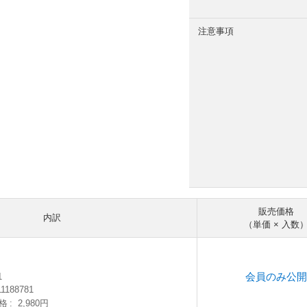
注意事項
販売価格
内訳
（単価 × 入数
会員のみ公開
1
11188781
格
2,980円