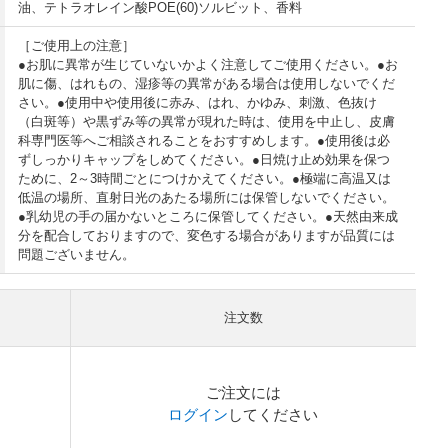
油、テトラオレイン酸POE(60)ソルビット、香料
［ご使用上の注意］
●お肌に異常が生じていないかよく注意してご使用ください。●お
肌に傷、はれもの、湿疹等の異常がある場合は使用しないでくだ
さい。●使用中や使用後に赤み、はれ、かゆみ、刺激、色抜け
（白斑等）や黒ずみ等の異常が現れた時は、使用を中止し、皮膚
科専門医等へご相談されることをおすすめします。●使用後は必
ずしっかりキャップをしめてください。●日焼け止め効果を保つ
ために、2～3時間ごとにつけかえてください。●極端に高温又は
低温の場所、直射日光のあたる場所には保管しないでください。
●乳幼児の手の届かないところに保管してください。●天然由来成
分を配合しておりますので、変色する場合がありますが品質には
問題ございません。
注文数
）
ご注文には
ログイン
してください