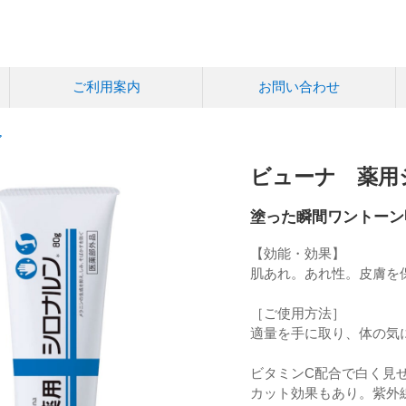
ご利用案内
お問い合わせ
ア
ビューナ 薬用シ
塗った瞬間ワントーン
【効能・効果】
肌あれ。あれ性。皮膚を
［ご使用方法］
適量を手に取り、体の気
ビタミンC配合で白く見せ
カット効果もあり。紫外